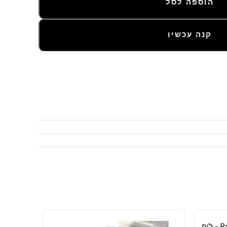
הוספה לסל
קנה עכשיו
Rolex Oyster Perpetual – 34 mm – לוח