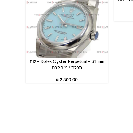
Rolex Oyster Perpetual – 31 mm – לוח
הוספה לסל
תכלת גימור קצה
₪
הוספה לס