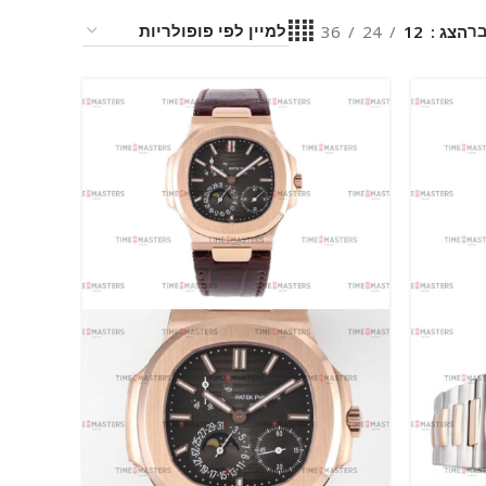
בר
הצג
12
24
36