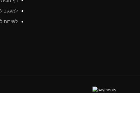
למעקב לא
לשירות לק