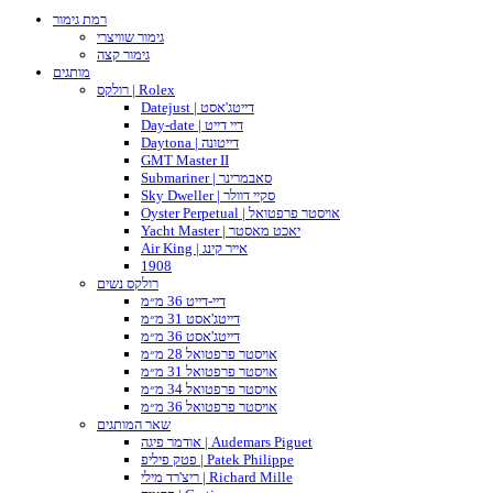
רמת גימור
גימור שוויצרי
גימור קצה
מותגים
רולקס | Rolex
Datejust | דייטג'אסט
Day-date | דיי דייט
Daytona | דייטונה
GMT Master II
Submariner | סאבמרינר
Sky Dweller | סקיי דוולר
Oyster Perpetual | אויסטר פרפטואל
Yacht Master | יאכט מאסטר
Air King | אייר קינג
1908
רולקס נשים
דיי-דייט 36 מ״מ
דייטג'אסט 31 מ״מ
דייטג'אסט 36 מ״מ
אויסטר פרפטואל 28 מ״מ
אויסטר פרפטואל 31 מ״מ
אויסטר פרפטואל 34 מ״מ
אויסטר פרפטואל 36 מ״מ
שאר המותגים
אודמר פיגה | Audemars Piguet
פטק פיליפ | Patek Philippe
ריצ'רד מילי | Richard Mille