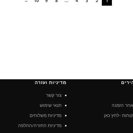
→
10
9
8
…
4
3
2
1
ירים
מדיניות ועזרה
צור קשר
חר הזמנה
תנאי שימוש
וחות -לחץ כאן
מדיניות משלוחים
מדיניות החזרה/החלפה