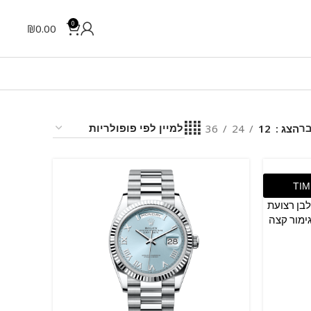
0
₪
0.00
בר
הצג
12
24
36
Rolex D – זהב לבן רצועת
גימור קצה