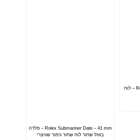
הוספה לס
Rolex Oyster Perpetual – 36 mm – לוח
Rolex Submariner Date – 41 mm – פלדה
הוספה לסל
באזל שחור לוח שחור גימור שוויצרי