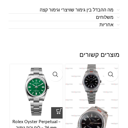
מה ההבדל בין גימור שוויצרי וגימור קצה
משלוחים
אחריות
מוצרים קשורים
l –
Rolex Oyster Perpetual –
36 mm – לוח ירוק גימור