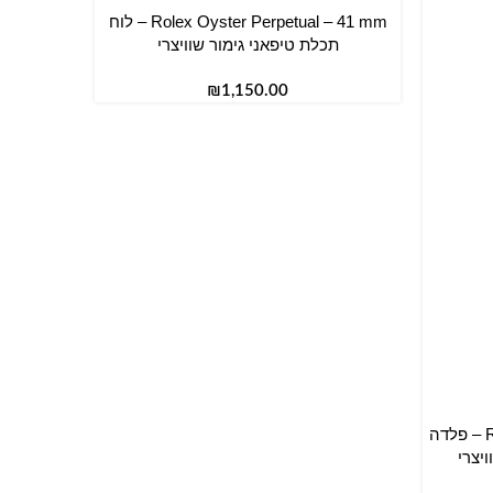
Rolex Oyster Perpetual – 41 mm – לוח
הוספה לסל
תכלת טיפאני גימור שוויצרי
₪
Rolex Submariner Date – 41 mm – פלדה
הוספה לס
יצרי