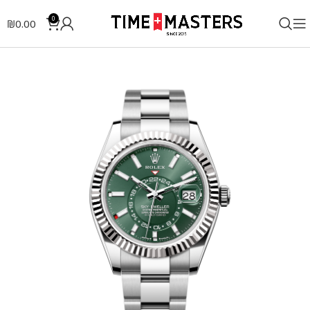
0
₪
0.00