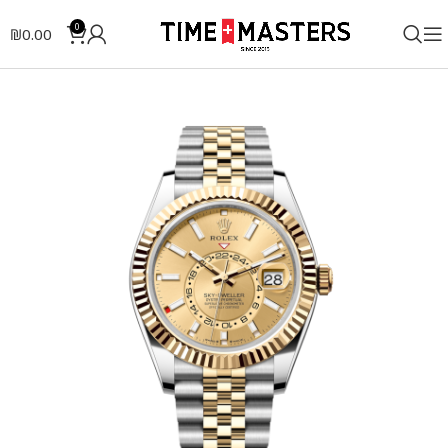
0
₪
0.00