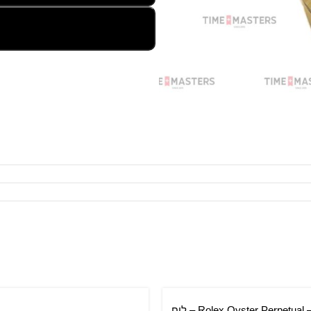
Rolex Oyster Perpetual – 31 mm – לוח
סל