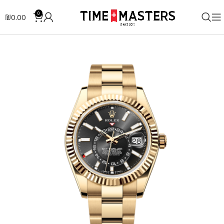
0
₪
0.00