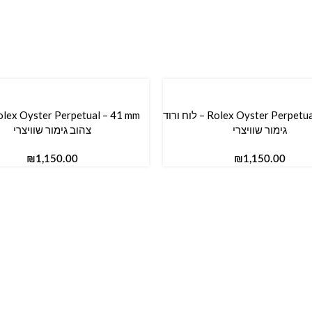
Rolex Oyster Perpetual – 34 mm – לוח ורוד
סל
הוספה לסל
גימור שוויצרי
צהוב גימור שוויצרי
₪
₪