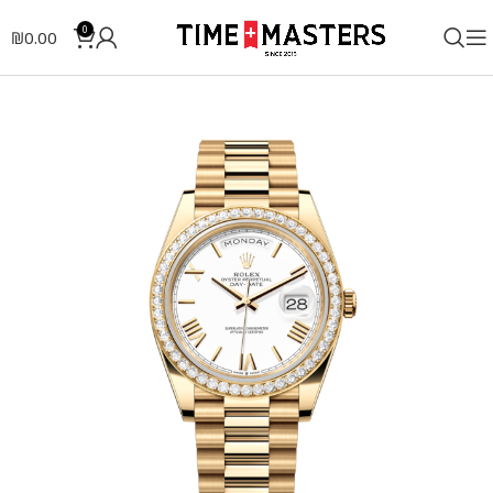
0
₪
0.00