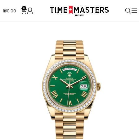
0
₪
0.00