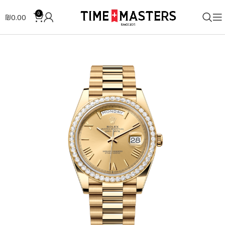
0
₪
0.00