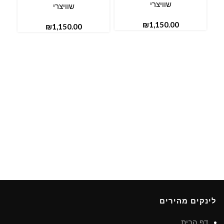
שוויצרי
שוויצרי
₪
₪
e –
ל
לינקים מהירים
דף הבית