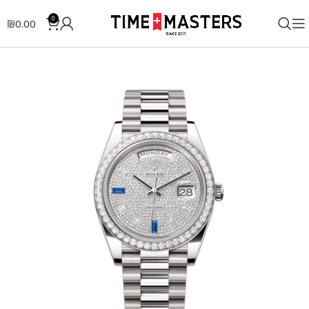
0
₪
0.00