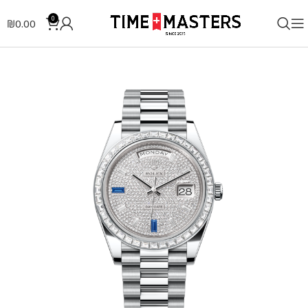
0
₪
0.00