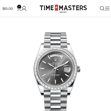
0
₪
0.00