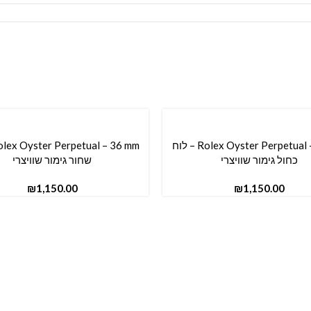
Rolex Oyster Perpetual – 36 mm – לוח
סל
הוספה לסל
כחול גימור שוויצרי
שחור גימור שוויצרי
₪
₪