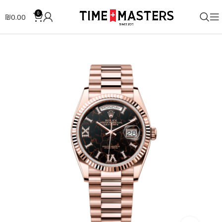
0
₪
0.00