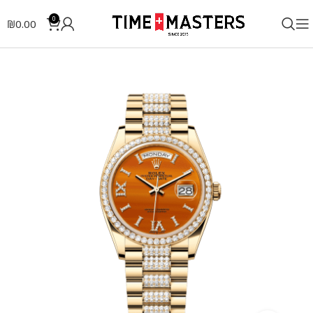
0
₪
0.00