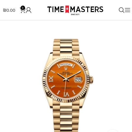
0
₪
0.00