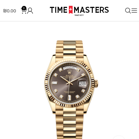
0
₪
0.00