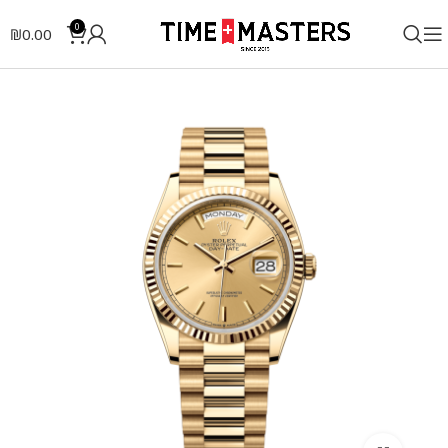
0
₪
0.00