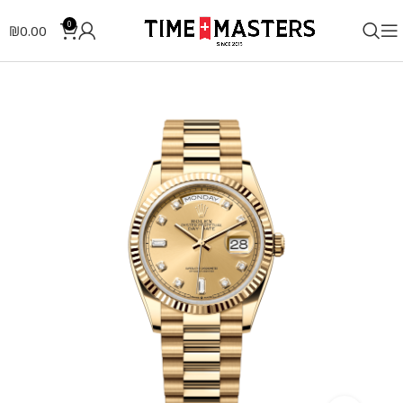
0
₪
0.00