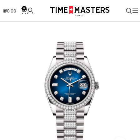
0
₪
0.00