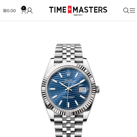
0
₪
0.00