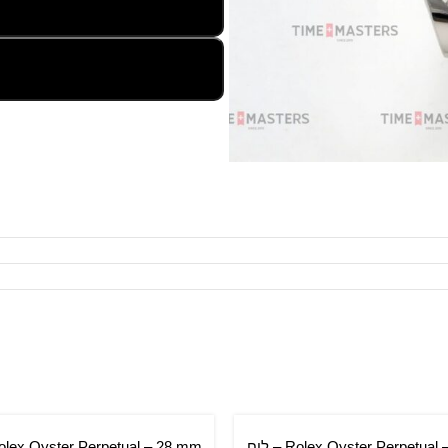
Rolex Oyster Perpetual – 36 mm – לוח
סל
הוספה לסל