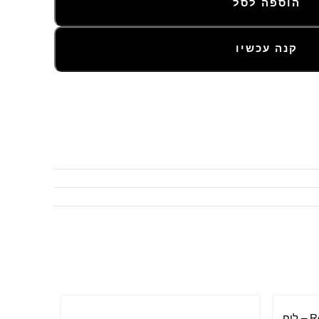
הוספה לסל
קנה עכשיו
Rolex Oyster Perpetual – 28 mm – לוח