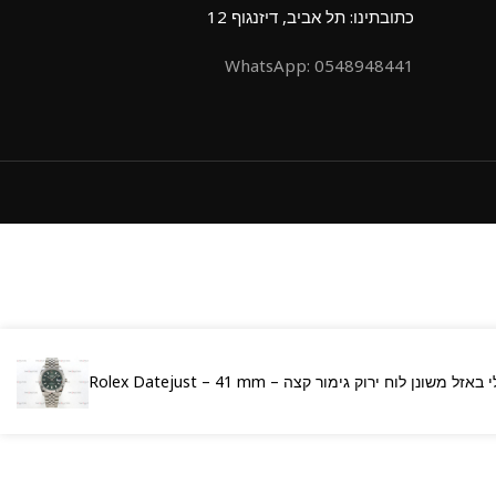
כתובתינו: תל אביב, דיזנגוף 12
0548948441 :WhatsApp
דה רצועת ג'ובילי באזל משונן לוח ירוק גימור קצה