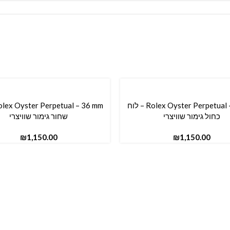
Rolex Oyster Perpetual – 36 mm – לוח
סל
הוספה לסל
כחול גימור שוויצרי
שחור גימור שוויצרי
₪
₪