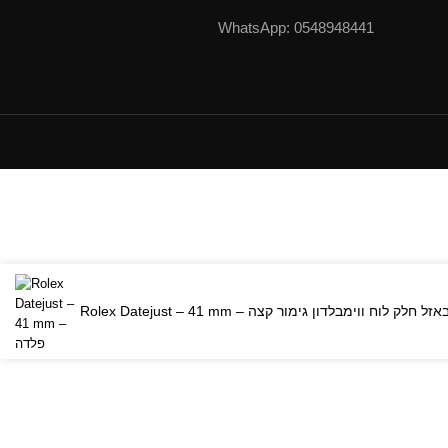
0548948441 :WhatsApp
 רצועת ג'ובילי באזל חלק לוח ווימבלדון גימור קצה