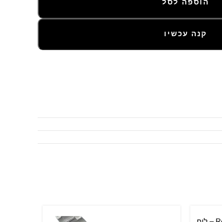
הוספה לסל
קנה עכשיו
Rolex Oyster Perpetual – 28 mm – לוח