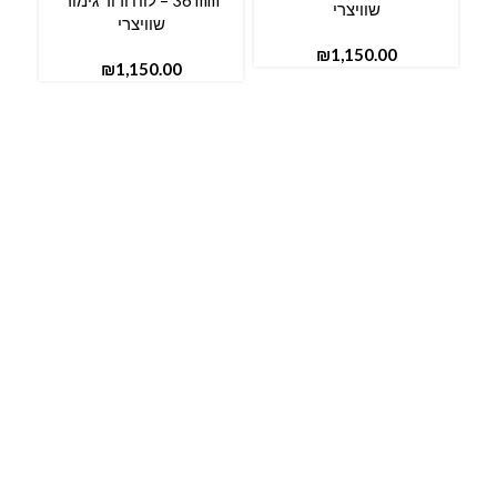
36 mm – לוח ורוד גימור
שוויצרי
שוויצרי
₪
₪