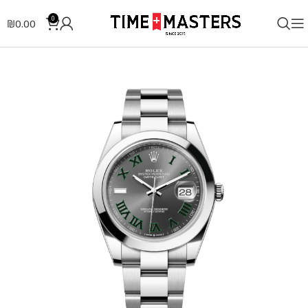
0
₪
0.00