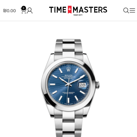
0
₪
0.00