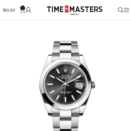
0
₪
0.00