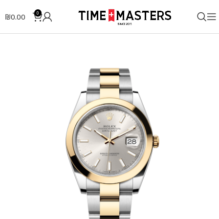
0
₪
0.00