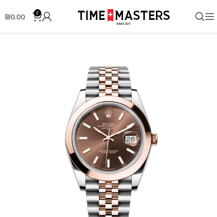
0
₪
0.00