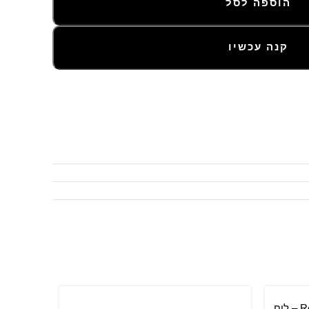
הוספה לסל
קנה עכשיו
Rolex Oyster Perpetual – 34 mm – לוח