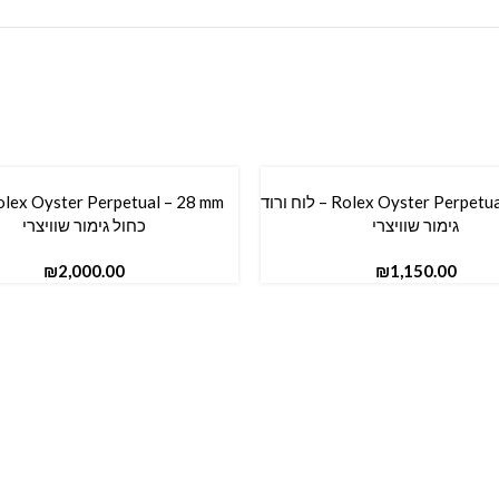
Rolex Oyster Perpetual – 36 mm – לוח ורוד
סל
הוספה לסל
גימור שוויצרי
כחול גימור שוויצרי
₪
₪