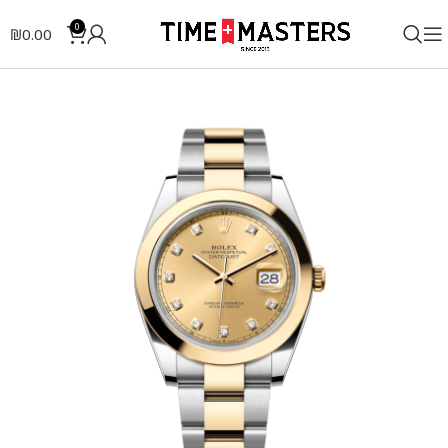
0
₪
0.00