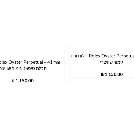
Rolex Oyster Perpetual – 36 mm – לוח ורוד
סל
גימור שוויצרי
הוספה לסל
תכלת טיפאני גימור שוויצרי
₪
₪