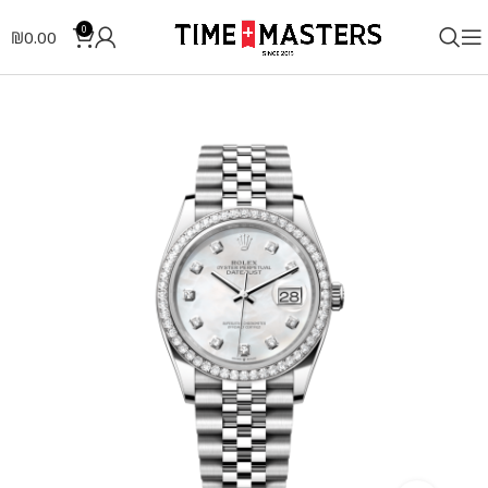
0
₪
0.00