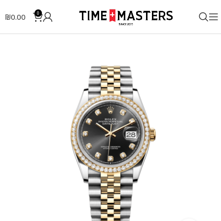
0
₪
0.00