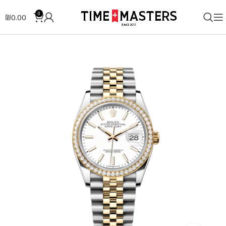
0
₪
0.00