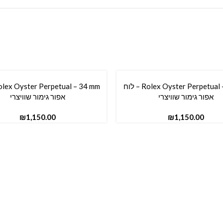
Rolex Oyster Perpetual – 36 mm – לוח
סל
הוספה לסל
אפור גימור שוויצרי
אפור גימור שוויצרי
₪
₪