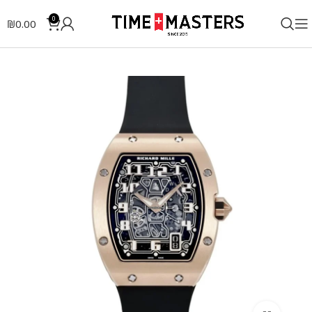
0
₪
0.00