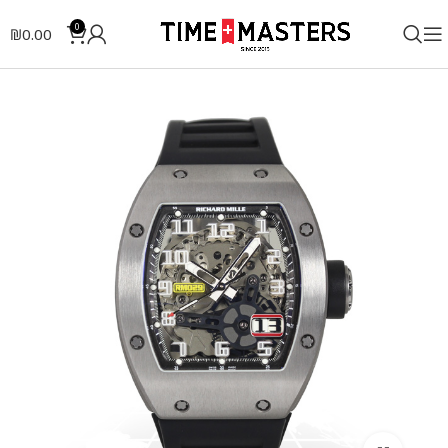
0
₪
0.00