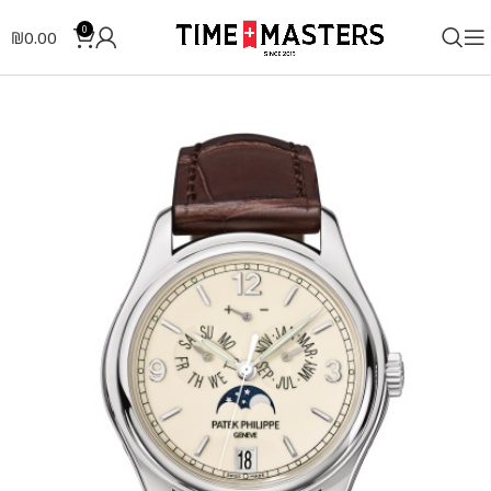
0
₪
0.00