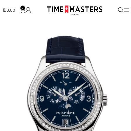
0
₪
0.00